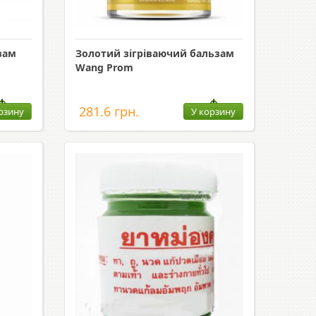
зам
Золотий зігріваючий бальзам
Wang Prom
281.6 грн.
рзину
У корзину