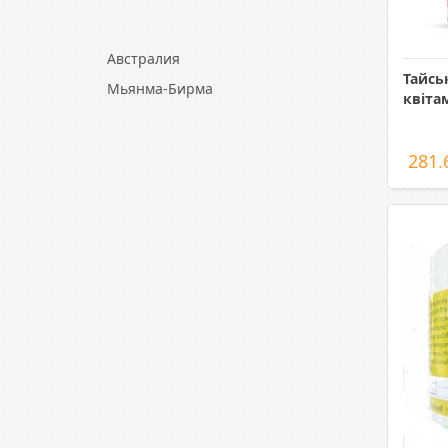
Австралия
Тайсь
Мьянма-Бирма
квіта
281.