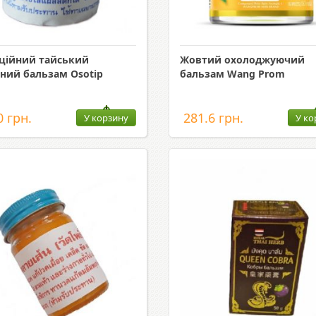
ційний тайський
Жовтий охолоджуючий
ний бальзам Osotip
бальзам Wang Prom
0 грн.
281.6 грн.
У корзину
У ко