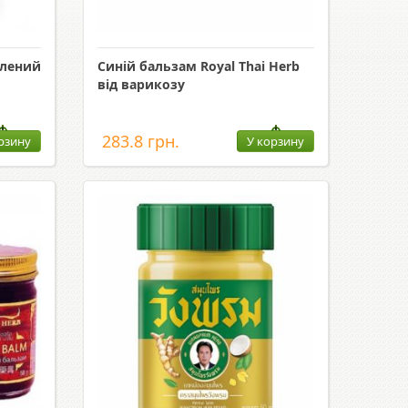
елений
Синій бальзам Royal Thai Herb
від варикозу
283.8 грн.
рзину
У корзину