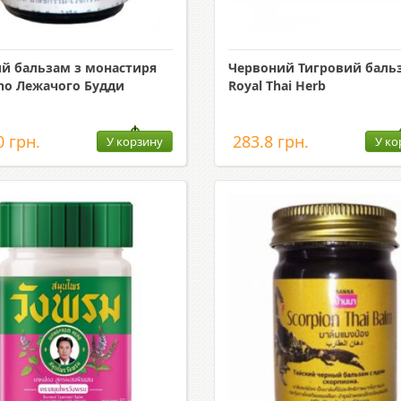
й бальзам з монастиря
Червоний Тигровий баль
ho Лежачого Будди
Royal Thai Herb
0 грн.
283.8 грн.
У корзину
У ко