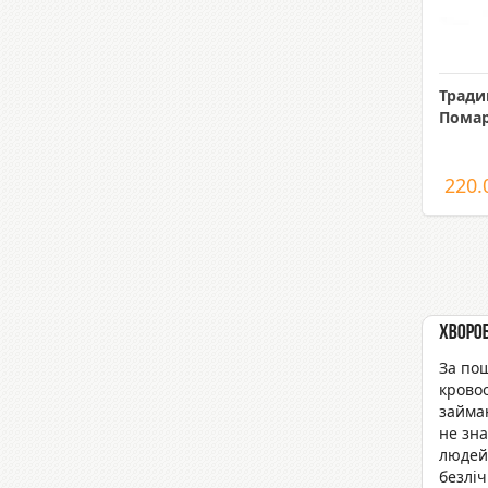
Тради
Помар
220.
Хвороб
За пош
кровоо
займаю
не зна
людей 
безліч