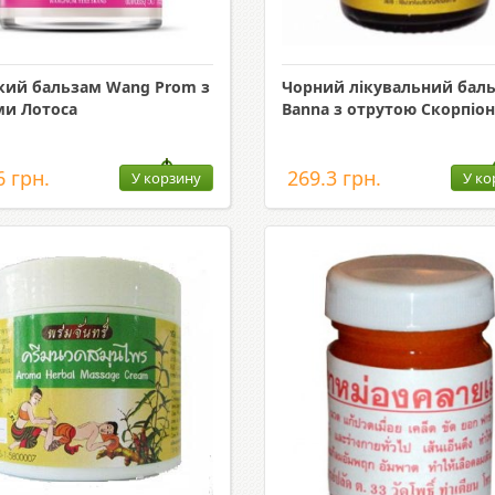
кий бальзам Wang Prom з
Чорний лікувальний бал
ми Лотоса
Banna з отрутою Скорпіон
6 грн.
269.3 грн.
У корзину
У ко