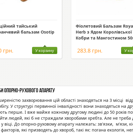
ційний тайський
Фіолетовий Бальзам Royal
анчевий бальзам Osotip
Herb з Ядом Королівської
Кобри та Мангостином 50
0 грн.
283.8 грн.
У корзину
У ко
и опорно-рухового апарату
иреністю захворювання цій області знаходяться на 3 місці від
бігу. У структурі первинної інвалідності вони знаходяться на д
ть перше. І вже майже кожному другому людині до 50 років потрі
йти людей, які б не страждали хворобами хребта. Але не треба
у віці. До опорно-руховому апарату належать: зв'язки, м'язи, кі
 факторів, які призводять до хвороб, такі як: погана екологія, 