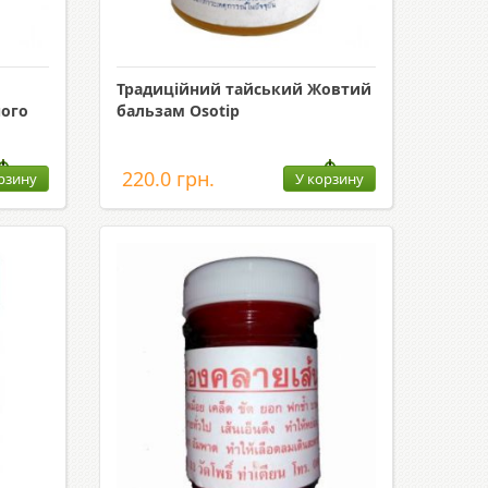
Традиційний тайський Жовтий
чого
бальзам Osotip
220.0 грн.
рзину
У корзину