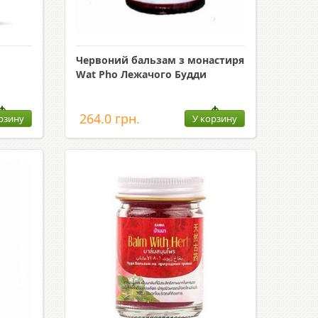
Червоний бальзам з монастиря
Wat Pho Лежачого Будди
264.0 грн.
рзину
У корзину