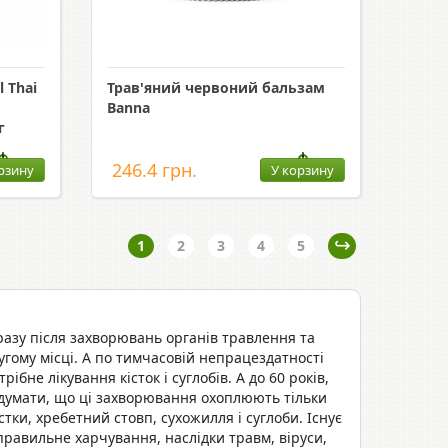
 Thai
Трав'яний червоний бальзам
Banna
г
246.4 грн.
рзину
У корзину
1
2
3
4
5
разу після захворювань органів травлення та
ругому місці. А по тимчасовій непрацездатності
бне лікування кісток і суглобів. А до 60 років,
 думати, що ці захворювання охоплюють тільки
стки, хребетний стовп, сухожилля і суглоби. Існує
неправильне харчування, наслідки травм, віруси,