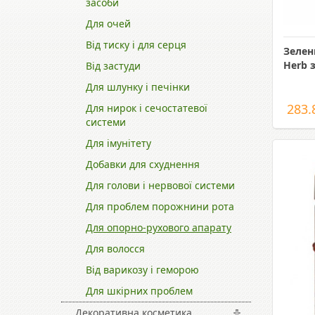
засоби
Для очей
Від тиску і для серця
Зелен
Herb 
Від застуди
Для шлунку і печінки
283.
Для нирок і сечостатевої
системи
Для імунітету
Добавки для схуднення
Для голови і нервової системи
Для проблем порожнини рота
Для опорно-рухового апарату
Для волосся
Від варикозу і геморою
Для шкірних проблем
Декоративна косметика