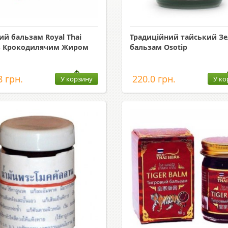
ий бальзам Royal Thai
Традиційний тайський З
з Крокодилячим Жиром
бальзам Osotip
8 грн.
220.0 грн.
У корзину
У ко