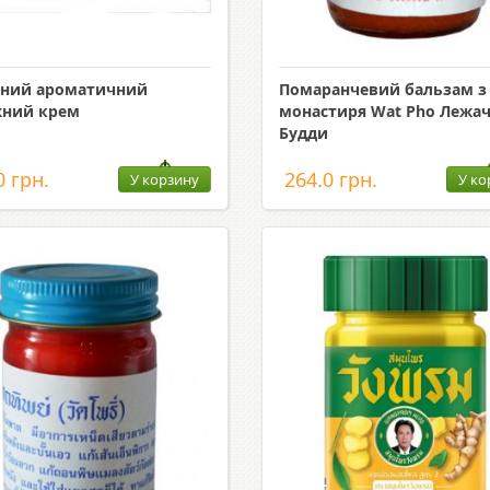
яний ароматичний
Помаранчевий бальзам з
жний крем
монастиря Wat Pho Лежа
Будди
0 грн.
264.0 грн.
У корзину
У ко