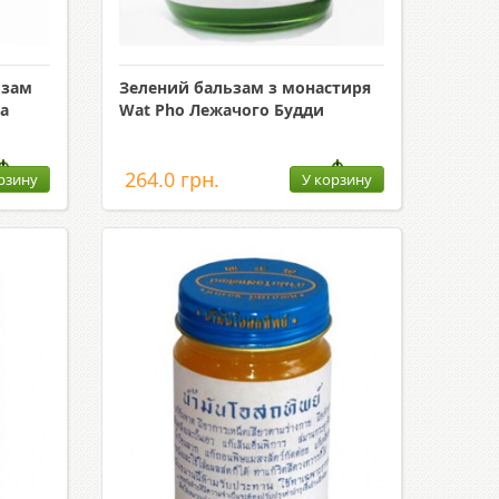
ьзам
Зелений бальзам з монастиря
а
Wat Pho Лежачого Будди
264.0 грн.
рзину
У корзину