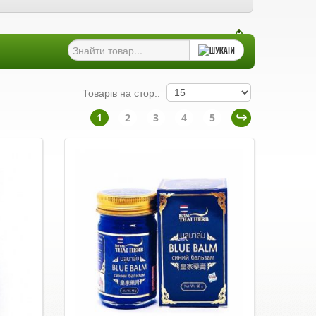
Товарів на стор.:
1
2
3
4
5