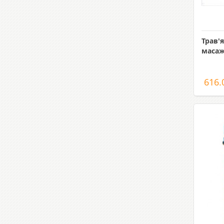
Трав'
маса
616.