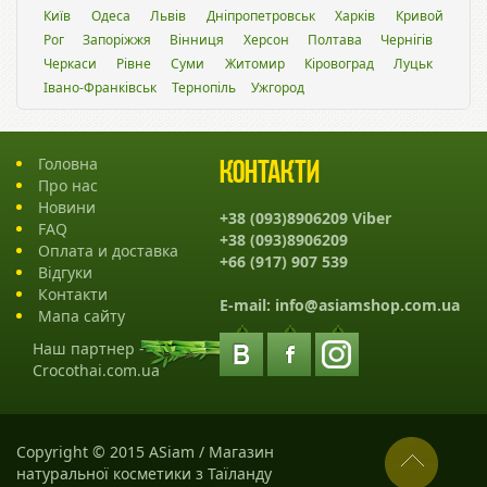
Київ
Одеса
Львiв
Дніпропетровськ
Харків
Кривой
Рог
Запоріжжя
Вінниця
Херсон
Полтава
Чернігів
Черкаси
Рівне
Суми
Житомир
Кіровоград
Луцьк
Івано-Франківськ
Тернопіль
Ужгород
Головна
Контакти
Про нас
Новини
+38 (093)8906209 Viber
FAQ
+38 (093)8906209
Оплата и доставка
+66 (917) 907 539
Відгуки
Контакти
E-mail:
info@asiamshop.com.ua
Мапа сайту
Наш партнер -
Crocothai.com.ua
Copyright © 2015 ASiam / Магазин
натуральної косметики з Таїланду