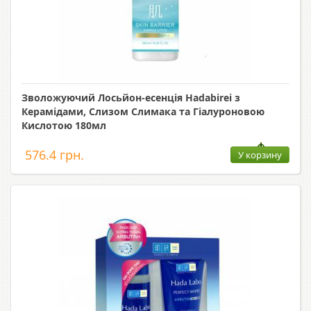
Зволожуючий Лосьйон-есенція Hadabirei з
Керамідами, Слизом Слимака та Гіалуроновою
Кислотою 180мл
576.4 грн.
У корзину