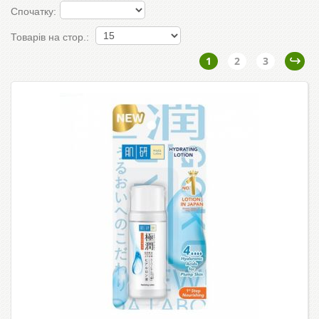
Спочатку:
Товарів на стор.:
1
2
3