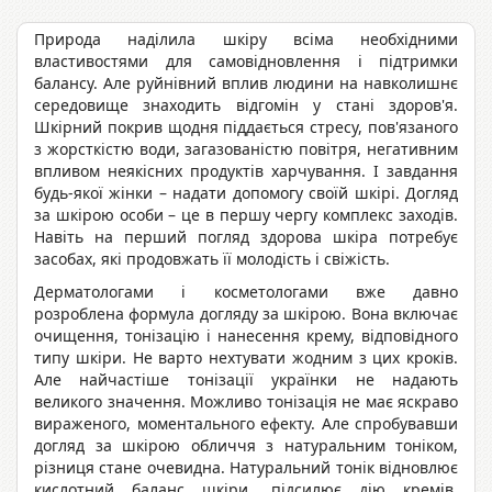
Природа наділила шкіру всіма необхідними
властивостями для самовідновлення і підтримки
балансу. Але руйнівний вплив людини на навколишнє
середовище знаходить відгомін у стані здоров'я.
Шкірний покрив щодня піддається стресу, пов'язаного
з жорсткістю води, загазованістю повітря, негативним
впливом неякісних продуктів харчування. І завдання
будь-якої жінки – надати допомогу своїй шкірі. Догляд
за шкірою особи – це в першу чергу комплекс заходів.
Навіть на перший погляд здорова шкіра потребує
засобах, які продовжать її молодість і свіжість.
Дерматологами і косметологами вже давно
розроблена формула догляду за шкірою. Вона включає
очищення, тонізацію і нанесення крему, відповідного
типу шкіри. Не варто нехтувати жодним з цих кроків.
Але найчастіше тонізації українки не надають
великого значення. Можливо тонізація не має яскраво
вираженого, моментального ефекту. Але спробувавши
догляд за шкірою обличчя з натуральним тоніком,
різниця стане очевидна. Натуральний тонік відновлює
кислотний баланс шкіри, підсилює дію кремів,