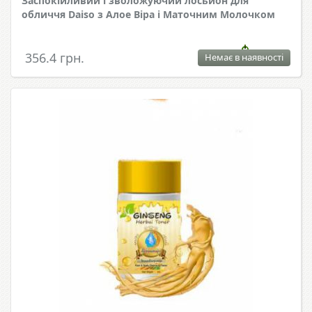
Заспокійливий і зволожуючий лосьйон для
обличчя Daiso з Алое Віра і Маточним Молочком
356.4 грн.
Немає в наявності