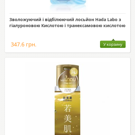
Зволожуючий і відбілюючий лосьйон Hada Labo з
гіалуроновою Кислотою і транексамовою кислотою
347.6 грн.
У корзину