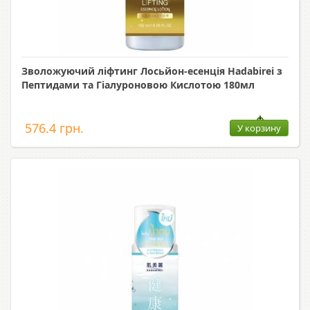
Зволожуючий ліфтинг Лосьйон-есенція Hadabirei з
Пептидами та Гіалуроновою Кислотою 180мл
576.4 грн.
У корзину