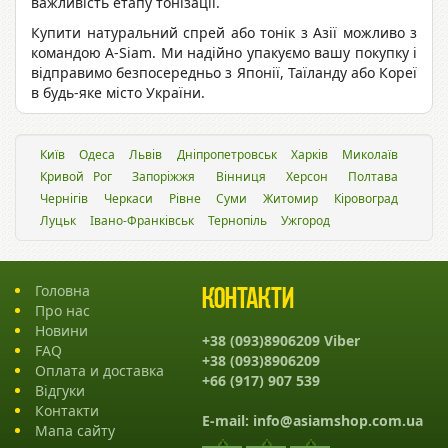
важливість етапу тонізації.
Купити натуральний спрей або тонік з Азії можливо з
командою A-Siam. Ми надійно упакуємо вашу покупку і
відправимо безпосередньо з Японії, Таїланду або Кореї
в будь-яке місто України.
Київ
Одеса
Львiв
Дніпропетровськ
Харків
Миколаїв
Кривой Рог
Запоріжжя
Вінниця
Херсон
Полтава
Чернігів
Черкаси
Рівне
Суми
Житомир
Кіровоград
Луцьк
Івано-Франківськ
Тернопіль
Ужгород
Головна
Контакти
Про нас
Новини
+38 (093)8906209 Viber
FAQ
+38 (093)8906209
Оплата и доставка
+66 (917) 907 539
Відгуки
Контакти
E-mail:
info@asiamshop.com.ua
Мапа сайту