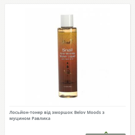
Лосьйон-тонер від зморшок Belov Moods з
муцином Равлика