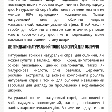
пом'якшує вплив жорсткої води, чинить бактерицидну
дію. Натуральний спрей або тонік повинен містити не
менше 90% природних компонентів. Тільки
натуральний тонік для обличчя надасть
максимальний, накопичувальний ефект. В той час, як
засоби для обличчя з вмістом синтетичних речовин
мають короткочасну дію, яке в подальшому може
викликати погіршення стану шкіри.
Де придбати натуральний тонік або спрей для обличчя
Натуральні тоніки і натуральні спреї для обличчя, які
можна купити в Таїланді, Японії і Кореї, виготовлені на
основі унікальних, цінних компонентів, таких як
гіалуронова кислота, слиз равлики, ферменти,
рослинні екстракти. Ці активні компоненти роблять
натуральні спреї і тоніки для обличчя незамінними
засобами для догляду за проблемною і нормальною
шкірою.
Натуральні тоніки і натуральні спреї, виготовлені в
Азії, нададуть зволожуючий, загоює, освіжаючу і
навіть жарознижувальну дію. З ними ви відчуєте всю