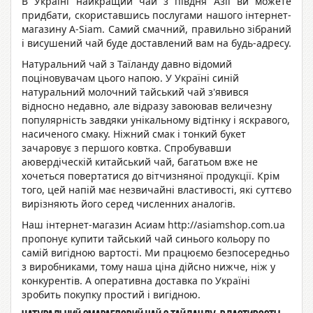
В Україні найкращий чай з півдня Азії ви можете
придбати, скориставшись послугами нашого інтернет-
магазину A-Siam. Самий смачний, правильно зібраний
і висушений чай буде доставлений вам на будь-адресу.
Натуральний чай з Таїланду
давно відомий
поціновувачам цього напою. У
Україні синій
натуральний молочний тайський чай
з'явився
відносно недавно, але відразу завоював величезну
популярність завдяки унікальному відтінку і яскравого,
насиченого смаку. Ніжний смак і тонкий букет
зачаровує з першого ковтка. Спробувавши
аювердіческій
китайський чай
, багатьом вже не
хочеться повертатися до вітчизняної продукції. Крім
того, цей напій має незвичайні
властивості
, які суттєво
вирізняють його серед численних аналогів.
Наш
інтернет-магазин Асиам http://asiamshop.com.ua
пропонує
купити тайський чай синього кольору
по
самій вигідною
вартості
. Ми працюємо безпосередньо
з виробниками, тому наша ціна дійсно нижче, ніж у
конкурентів. А оперативна
доставка
по Україні
зробить покупку простий і вигідною.