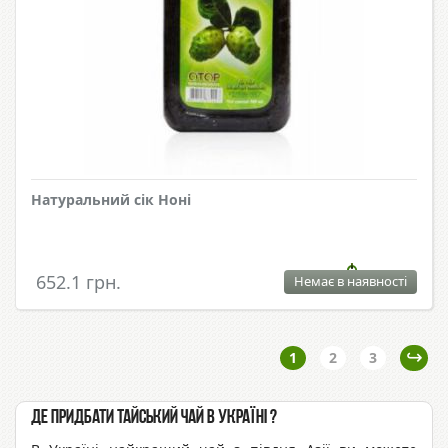
Натуральний сік Ноні
652.1 грн.
Немає в наявності
1
2
3
Де придбати тайський чай в Україні ?