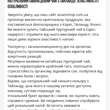
Натуральний смарагдовий чай з Тайланду. Властивості
і
особливості
Зверніть увагу, що наш сайт asiamshop.com.ua
пропонує виключно оригінальну продукцію, яка
поставляється безпосередньо з
Кореї
, Таїланду, Японії.
Ви можете
купить
тайський пурпурний чай в Одесі
недорого і отримати від нього максимум користі. Ось
лише деякі корисні властивості напою:
Тонізуючу і загальнозміцнюючу дію на організм.
Відсутність протипоказань, побічних ефектів або
алергічних реакцій.
Регулярно вживаючи
китайська пурпурний чай,
можна нормалізувати кров'яний тиск, поліпшити
стресостійкість організму, відновити сон, позбутися від
головних болів і мігрені.
Відомо, що
натуральний чай синього кольору з
Тайланду, ціна
якого в нашому каталозі доступна
кожному, суттєво покращує зір.
Унікальний букет ароматів і смаків, які оцінять навіть
справжні гурмани. Ви неодмінно повинні спробувати
цей унікальний напій. Встигніть замовити