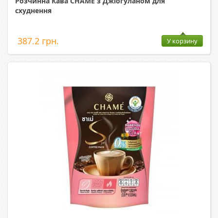
Розчинна Кава CHAMÉ з Джіогуланом для
схуднення
387.2 грн.
У корзину