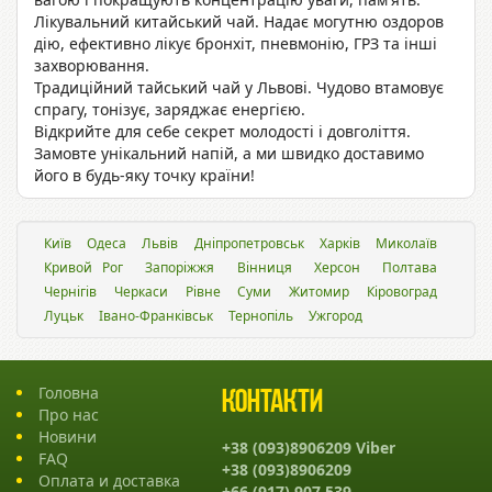
Лікувальний
китайський чай
. Надає могутню оздоров
дію, ефективно лікує бронхіт, пневмонію, ГРЗ та інші
захворювання.
Традиційний
тайський чай у Львові
. Чудово втамовує
спрагу, тонізує, заряджає енергією.
Відкрийте для себе секрет молодості і довголіття.
Замовте унікальний напій, а ми швидко доставимо
його в будь-яку точку країни!
Київ
Одеса
Львiв
Дніпропетровськ
Харків
Миколаїв
Кривой Рог
Запоріжжя
Вінниця
Херсон
Полтава
Чернігів
Черкаси
Рівне
Суми
Житомир
Кіровоград
Луцьк
Івано-Франківськ
Тернопіль
Ужгород
Головна
Контакти
Про нас
Новини
+38 (093)8906209 Viber
FAQ
+38 (093)8906209
Оплата и доставка
+66 (917) 907 539