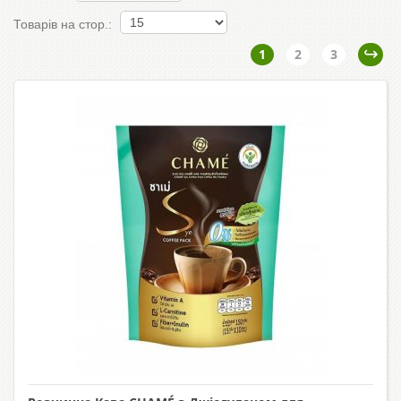
Товарів на стор.:
1
2
3