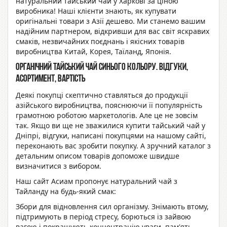
натуральний тайський чай у Харкові за ціною
виробника! Наші клієнти знають, як купувати
оригінальні товари з Азії
дешево
. Ми станемо вашим
надійним партнером, відкривши для вас світ яскравих
смаків, незвичайних поєднань і якісних товарів
виробництва Китай, Корея, Таїланд, Японія.
Органічний
тайський чай синього кольору. Відгуки
,
асортимент,
вартість
Деякі покупці скептично ставляться до продукції
азійського виробництва, пояснюючи її популярність
грамотною роботою маркетологів. Але це не зовсім
так. Якщо ви ще не зважилися купити
тайський чай у
Дніпрі, відгуки
, написані покупцями на нашому сайті,
переконають вас зробити покупку. А зручний каталог з
детальним описом товарів допоможе швидше
визначитися з вибором.
Наш
сайт Асиам
пропонує
натуральний чай з
Тайланду
на будь-який смак:
Збори для відновлення сил організму. Знімають втому,
підтримують в період стресу, борються із зайвою
вагою і покращують концентрацію уваги, пам'ять.