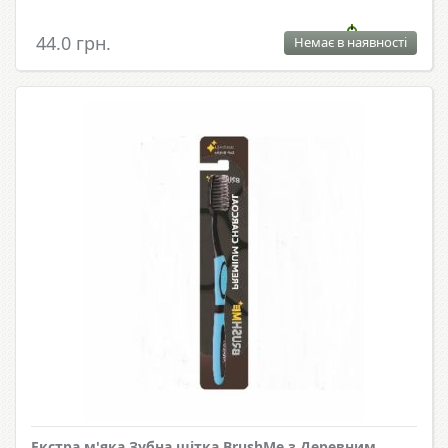
44.0 грн.
Немає в наявності
Екстра м'яка Зубна щітка BrushMe з Деревним