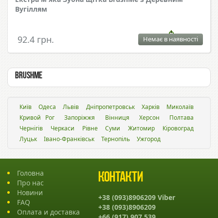
Вугіллям
92.4 грн.
Немає в наявності
BrushMe
Київ
Одеса
Львiв
Дніпропетровськ
Харків
Миколаїв
Кривой Рог
Запоріжжя
Вінниця
Херсон
Полтава
Чернігів
Черкаси
Рівне
Суми
Житомир
Кіровоград
Луцьк
Івано-Франківськ
Тернопіль
Ужгород
Головна
Контакти
Про нас
Новини
+38 (093)8906209 Viber
FAQ
+38 (093)8906209
Оплата и доставка
+66 (917) 907 539