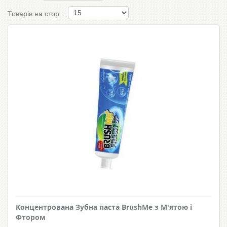
Товарів на стор.:
Концентрована Зубна паста BrushMe з М'ятою і
Фтором