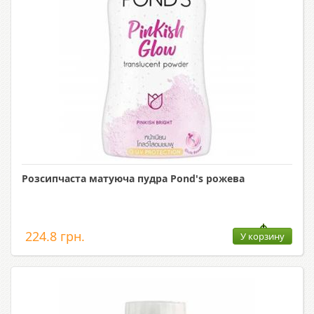
Розсипчаста матуюча пудра Pond's рожева
224.8 грн.
У корзину