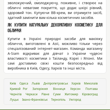
зволожуючий, омолоджуючу, поживне, і створює на
обличчі невагоме покриття, що додає шкірі рівний,
здоровий тон. Купуючи ВВ-крем, ви отримуєте засіб,
здатний замінити вам кілька косметичних засобів.
Як купити натуральну декоративну косметику для
обличчя
Купити в Україні природні засоби для макіяжу
обличчя, виготовлені в Азії, можливо тільки через
спеціалізований інтернет-магазин. Команда магазину
A-Siam відкриває для дівчат з України чудесні
властивості косметики з Таїланду, Кореї і Японії. Ми
самі доставимо свіжі кошти безпосередньо від
виробника в Київ, Одесу, Харків та інші міста.
Київ
Одеса
Львiв
Дніпропетровськ
Харків
Миколаїв
Кривой Рог
Запоріжжя
Вінниця
Херсон
Полтава
Чернігів
Черкаси
Рівне
Суми
Житомир
Кіровоград
Луцьк
Івано-Франківськ
Тернопіль
Ужгород