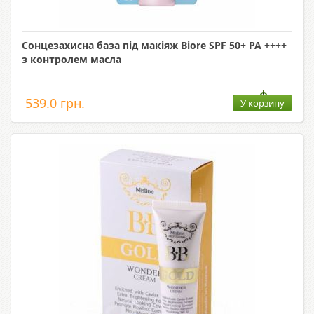
Сонцезахисна база під макіяж Biore SPF 50+ PA ++++
з контролем масла
539.0 грн.
У корзину