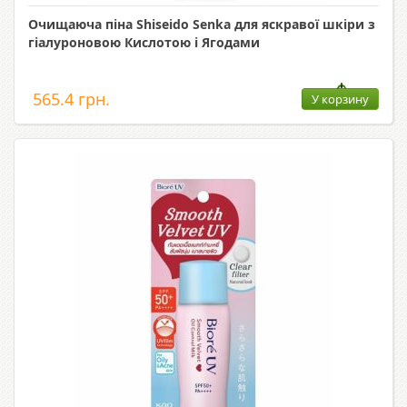
Очищаюча піна Shiseido Senka для яскравої шкіри з
гіалуроновою Кислотою і Ягодами
565.4 грн.
У корзину