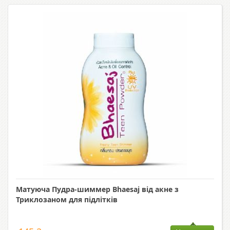
Матуюча Пудра-шиммер Bhaesaj від акне з
Триклозаном для підлітків