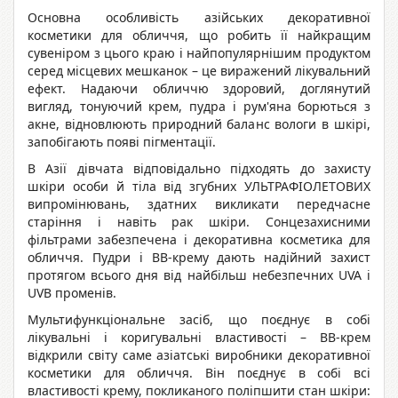
Основна особливість азійських декоративної
косметики для обличчя, що робить її найкращим
сувеніром з цього краю і найпопулярнішим продуктом
серед місцевих мешканок – це виражений лікувальний
ефект. Надаючи обличчю здоровий, доглянутий
вигляд, тонуючий крем, пудра і рум'яна борються з
акне, відновлюють природний баланс вологи в шкірі,
запобігають появі пігментації.
В Азії дівчата відповідально підходять до захисту
шкіри особи й тіла від згубних УЛЬТРАФІОЛЕТОВИХ
випромінювань, здатних викликати передчасне
старіння і навіть рак шкіри. Сонцезахисними
фільтрами забезпечена і декоративна косметика для
обличчя. Пудри і ВВ-крему дають надійний захист
протягом всього дня від найбільш небезпечних UVA і
UVB променів.
Мультифункціональне засіб, що поєднує в собі
лікувальні і коригувальні властивості – ВВ-крем
відкрили світу саме азіатські виробники декоративної
косметики для обличчя. Він поєднує в собі всі
властивості крему, покликаного поліпшити стан шкіри: