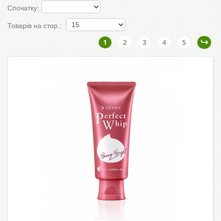
Спочатку:
Товарів на стор.:
1
2
3
4
5