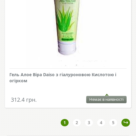
Гель Алое Віра Daiso з гіалуроновою Кислотою і
огірком
312.4 грн.
Немає в наявності
1
2
3
4
5