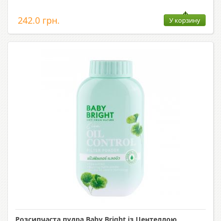
242.0 грн.
У корзину
Розсипчаста пудра Baby Bright із Центеллою