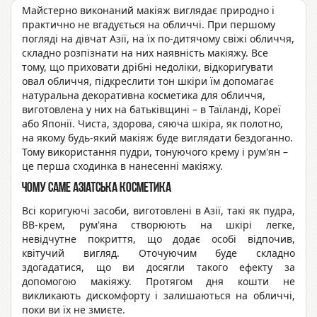
Майстерно виконаний макіяж виглядає природно і
практично не вгадується на обличчі. При першому
погляді на дівчат Азії, на їх по-дитячому свіжі обличчя,
складно розпізнати на них наявність макіяжу. Все
тому, що приховати дрібні недоліки, відкоригувати
овал обличчя, підкреслити тон шкіри їм допомагає
натуральна декоративна косметика для обличчя,
виготовлена у них на батьківщині – в Таїланді, Кореї
або Японії. Чиста, здорова, сяюча шкіра, як полотно,
на якому будь-який макіяж буде виглядати бездоганно.
Тому використання пудри, тонуючого крему і рум'ян –
це перша сходинка в нанесенні макіяжу.
Чому саме азіатська косметика
Всі коригуючі засоби, виготовлені в Азії, такі як пудра,
ВВ-крем, рум'яна створюють на шкірі легке,
невідчутне покриття, що додає особі відпочив,
квітучий вигляд. Оточуючим буде складно
здогадатися, що ви досягли такого ефекту за
допомогою макіяжу. Протягом дня кошти не
викликають дискомфорту і залишаються на обличчі,
поки ви їх не змиєте.