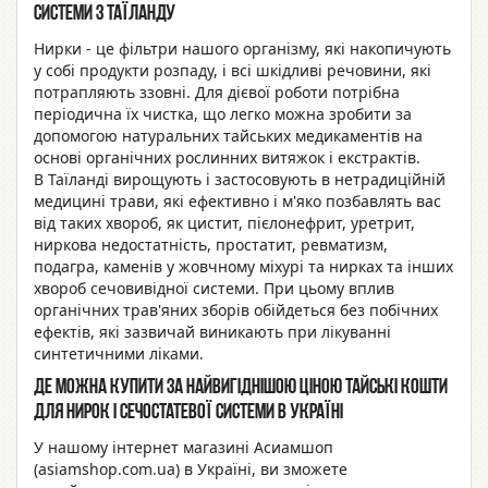
системи з Таїланду
Нирки - це фільтри нашого організму, які накопичують
у собі продукти розпаду, і всі шкідливі речовини, які
потрапляють ззовні. Для дієвої роботи потрібна
періодична їх чистка, що легко можна зробити за
допомогою натуральних тайських медикаментів на
основі органічних рослинних витяжок і екстрактів.
В Таїланді вирощують і застосовують в нетрадиційній
медицині трави, які ефективно і м'яко позбавлять вас
від таких хвороб, як цистит, пієлонефрит, уретрит,
ниркова недостатність, простатит, ревматизм,
подагра, каменів у жовчному міхурі та нирках та інших
хвороб сечовивідної системи. При цьому вплив
органічних трав'яних зборів обійдеться без побічних
ефектів, які зазвичай виникають при лікуванні
синтетичними ліками.
Де можна купити за найвигіднішою ціною тайські кошти
для нирок і сечостатевої системи в Україні
У нашому інтернет магазині Асиамшоп
(asiamshop.com.ua) в Україні, ви зможете