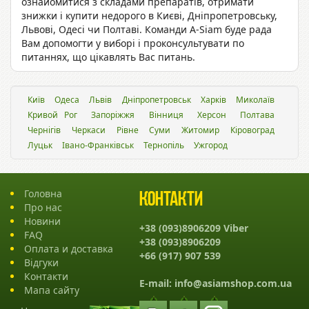
ознайомитися з складами препаратів, отримати
знижки і купити недорого в Києві, Дніпропетровську,
Львові, Одесі чи Полтаві. Команди A-Siam буде рада
Вам допомогти у виборі і проконсультувати по
питаннях, що цікавлять Вас питань.
Київ
Одеса
Львiв
Дніпропетровськ
Харків
Миколаїв
Кривой Рог
Запоріжжя
Вінниця
Херсон
Полтава
Чернігів
Черкаси
Рівне
Суми
Житомир
Кіровоград
Луцьк
Івано-Франківськ
Тернопіль
Ужгород
Головна
Контакти
Про нас
Новини
+38 (093)8906209 Viber
FAQ
+38 (093)8906209
Оплата и доставка
+66 (917) 907 539
Відгуки
Контакти
E-mail:
info@asiamshop.com.ua
Мапа сайту