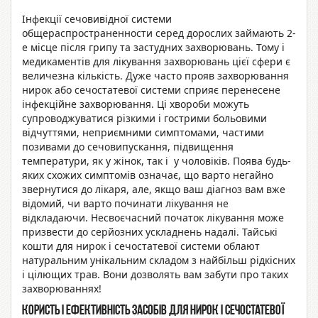
Інфекції сечовивідної системи
общераспространенности серед дорослих займають 2-
е місце після грипу та застудних захворювань. Тому і
медикаментів для лікування захворювань цієї сфери є
величезна кількість. Дуже часто прояв захворювання
нирок або сечостатевої системи сприяє перенесене
інфекційне захворювання. Ці хвороби можуть
супроводжуватися різкими і гострими больовими
відчуттями, неприємними симптомами, частими
позивами до сечовипускання, підвищення
температури, як у жінок, так і у чоловіків. Поява будь-
яких схожих симптомів означає, що варто негайно
звернутися до лікаря, але, якщо ваш діагноз вам вже
відомий, чи варто починати лікування не
відкладаючи. Несвоєчасний початок лікування може
призвести до серйозних ускладнень надалі. Тайські
кошти для нирок і сечостатевої системи облают
натуральним унікальним складом з найбільш рідкісних
і цілющих трав. Вони дозволять вам забути про таких
захворюваннях!
Користь і ефективність засобів для нирок і сечостатевої