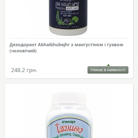
Дезодорант Abhaibhubejhr з мангустіном і гуавою
(чоловічий)
248.2 грн.
Немає в наявності