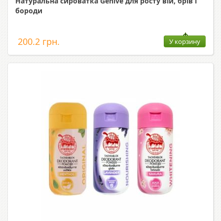
Натуральна сироватка Genive для росту вій, брів і
бороди
200.2 грн.
У корзину