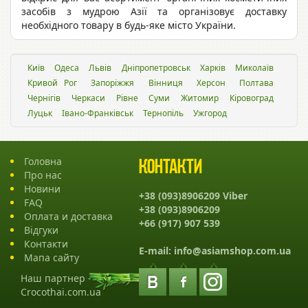
засобів з мудрою Азії та організовує доставку
необхідного товару в будь-яке місто України.
Київ
Одеса
Львiв
Дніпропетровськ
Харків
Миколаїв
Кривой Рог
Запоріжжя
Вінниця
Херсон
Полтава
Чернігів
Черкаси
Рівне
Суми
Житомир
Кіровоград
Луцьк
Івано-Франківськ
Тернопіль
Ужгород
Головна
Контакти
Про нас
Новини
+38 (093)8906209 Viber
FAQ
+38 (093)8906209
Оплата и доставка
+66 (917) 907 539
Відгуки
Контакти
E-mail:
info@asiamshop.com.ua
Мапа сайту
Наш партнер -
Crocothai.com.ua