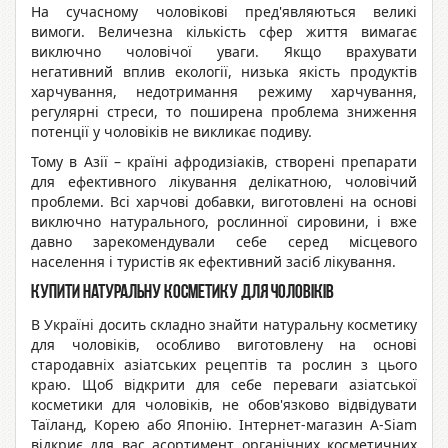
На сучасному чоловікові пред'являються великі
вимоги. Величезна кількість сфер життя вимагає
виключно чоловічої уваги. Якщо врахувати
негативний вплив екології, низька якість продуктів
харчування, недотримання режиму харчування,
регулярні стреси, то поширена проблема зниження
потенції у чоловіків не викликає подиву.
Тому в Азії – країні афродизіаків, створені препарати
для ефективного лікування делікатною, чоловічий
проблеми. Всі харчові добавки, виготовлені на основі
виключно натурального, рослинної сировини, і вже
давно зарекомендували себе серед місцевого
населення і туристів як ефективний засіб лікування.
Купити натуральну косметику для чоловіків
В Україні досить складно знайти натуральну косметику
для чоловіків, особливо виготовлену на основі
стародавніх азіатських рецептів та рослин з цього
краю. Щоб відкрити для себе переваги азіатської
косметики для чоловіків, не обов'язково відвідувати
Таїланд, Корею або Японію. Інтернет-магазин A-Siam
відкриє для вас асортимент органічних косметичних