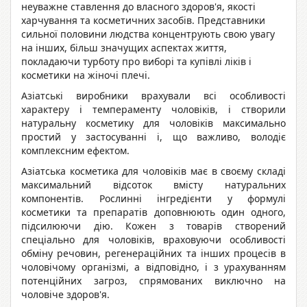
неуважне ставлення до власного здоров'я, якості
харчування та косметичних засобів. Представники
сильної половини людства концентрують свою увагу
на інших, більш значущих аспектах життя,
покладаючи турботу про виборі та купівлі ліків і
косметики на жіночі плечі.
Азіатські виробники врахували всі особливості
характеру і темпераменту чоловіків, і створили
натуральну косметику для чоловіків максимально
простий у застосуванні і, що важливо, володіє
комплексним ефектом.
Азіатська косметика для чоловіків має в своєму складі
максимальний відсоток вмісту натуральних
компонентів. Рослинні інгредієнти у формулі
косметики та препаратів доповнюють один одного,
підсилюючи дію. Кожен з товарів створений
спеціально для чоловіків, враховуючи особливості
обміну речовин, регенераційних та інших процесів в
чоловічому організмі, а відповідно, і з урахуванням
потенційних загроз, спрямованих виключно на
чоловіче здоров'я.