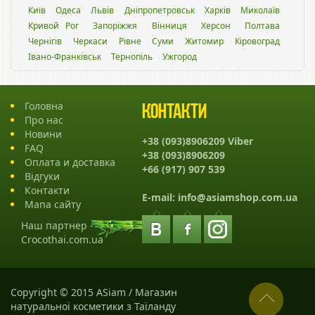
Київ
Одеса
Львiв
Дніпропетровськ
Харків
Миколаїв
Кривой Рог
Запоріжжя
Вінниця
Херсон
Полтава
Чернігів
Черкаси
Рівне
Суми
Житомир
Кіровоград
Івано-Франківськ
Тернопіль
Ужгород
Головна
Контакти
Про нас
Новини
+38 (093)8906209 Viber
FAQ
+38 (093)8906209
Оплата и доставка
+66 (917) 907 539
Відгуки
Контакти
E-mail:
info@asiamshop.com.ua
Мапа сайту
Наш партнер -
Crocothai.com.ua
Copyright © 2015 ASiam / Магазин
натуральної косметики з Таїланду