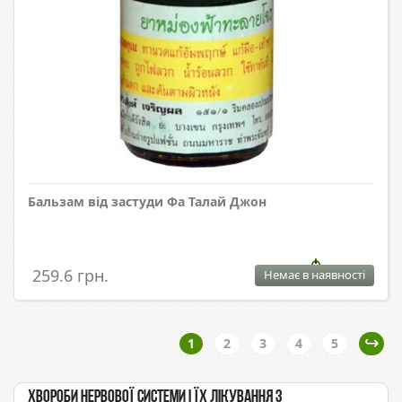
Бальзам від застуди Фа Талай Джон
259.6 грн.
Немає в наявності
1
2
3
4
5
Хвороби нервової системи і їх лікування з