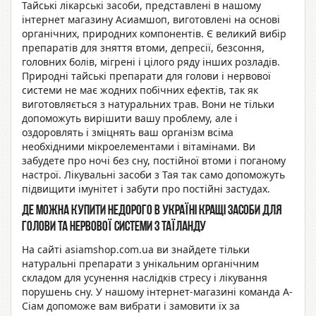
Тайські лікарські засоби, представлені в нашому
інтернет магазину Асиамшоп, виготовлені на основі
органічних, природних компонентів. Є великий вибір
препаратів для зняття втоми, депресії, безсоння,
головних болів, мігрені і цілого ряду інших розладів.
Природні тайські препарати для голови і нервової
системи не має жодних побічних ефектів, так як
виготовляється з натуральних трав. Вони не тільки
допоможуть вирішити вашу проблему, але і
оздоровлять і зміцнять ваш організм всіма
необхідними мікроелементами і вітамінами. Ви
забудете про ночі без сну, постійної втоми і поганому
настрої. Лікувальні засоби з Тая так само допоможуть
підвищити імунітет і забути про постійні застудах.
Де можна купити недорого в Україні кращі засоби для
голови та нервової системи з Таїланду
На сайті asiamshop.com.ua ви знайдете тільки
натуральні препарати з унікальним органічним
складом для усунення наслідків стресу і лікування
порушень сну. У нашому інтернет-магазині команда A-
Сіам допоможе вам вибрати і замовити їх за