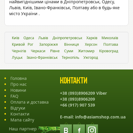
найвигіднішими цінами в Дніпропетровськ, Одесу,
Львів, Київ, Івано-Франківськ, Полтаву або в будь-яке
місто України .
Київ
Одеса
Львiв
Дніпропетровськ
Харків
Миколаїв
Кривой Рог
Запоріжжя
Вінниця
Херсон
Полтава
Чернігів
Черкаси
Рівне
Суми
Житомир
Кіровоград
Луцьк
Івано-Франківськ
Тернопіль
Ужгород
Головна
Контакти
Про нас
Новини
+38 (093)8906209 Viber
FAQ
+38 (093)8906209
Оплата и доставка
+66 (917) 907 539
Відгуки
Контакти
E-mail:
info@asiamshop.com.ua
Мапа сайту
Наш партнер -