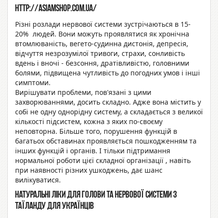
http://asiamshop.com.ua/
Різні розлади нервової системи зустрічаються в 15-
20% людей. Вони можуть проявлятися як хронічна
втомлюваність, вегето-судинна дистонія, депресія,
відчуття незрозумілої тривоги, страхи, сонливість
вдень і вночі - безсоння, дратівливістю, головними
болями, підвищена чутливість до погодних умов і інші
симптоми.
Вирішувати проблеми, пов'язані з цими
захворюваннями, досить складно. Адже вона містить у
собі не одну однорідну систему, а складається з великої
кількості підсистем, кожна з яких по-своєму
неповторна. Більше того, порушення функцій в
багатьох обставинах проявляється пошкодженням та
інших функцій і органів. І тільки підтримання
нормальної роботи цієї складної організації , навіть
при наявності різних ушкоджень, дає шанс
вилікуватися.
Натуральні ліки для голови та нервової системи з
Таїланду для українців