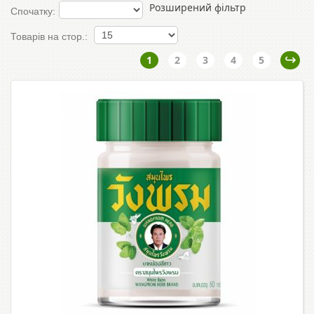
Розширений фільтр
Спочатку:
Товарів на стор.:
1
2
3
4
5