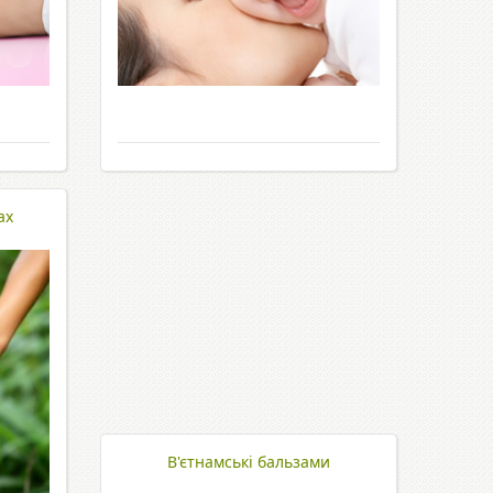
ах
В'єтнамські бальзами