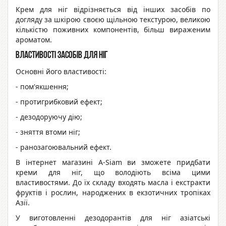
Крем для ніг відрізняється від інших засобів по
догляду за шкірою своєю щільною текстурою, великою
кількістю поживних компонентів, більш вираженим
ароматом.
Властивості засобів для ніг
Основні його властивості:
- пом'якшення;
- протигрибковий ефект;
- дезодоруючу дію;
- зняття втоми ніг;
- ранозагоювальний ефект.
В інтернет магазині A-Siam ви зможете придбати
креми для ніг, що володіють всіма цими
властивостями. До їх складу входять масла і екстракти
фруктів і рослин, народжених в екзотичних тропіках
Азії.
У виготовленні дезодорантів для ніг азіатські