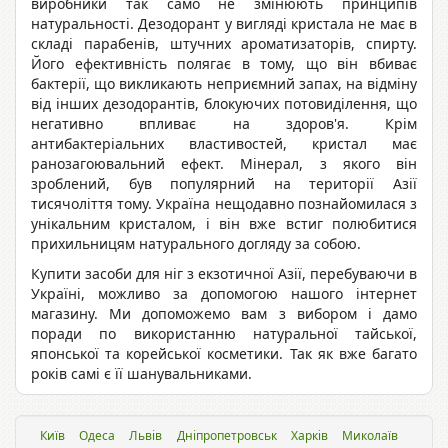
виробники так само не змінюють принципів
натуральності. Дезодорант у вигляді кристала не має в
складі парабенів, штучних ароматизаторів, спирту.
Його ефективність полягає в тому, що він вбиває
бактерії, що викликають неприємний запах, на відміну
від інших дезодорантів, блокуючих потовиділення, що
негативно впливає на здоров'я. Крім
антибактеріальних властивостей, кристал має
ранозагоювальний ефект. Мінерал, з якого він
зроблений, був популярний на території Азії
тисячоліття тому. Україна нещодавно познайомилася з
унікальним кристалом, і він вже встиг полюбитися
прихильницям натурального догляду за собою.
Купити засоби для ніг з екзотичної Азії, перебуваючи в
Україні, можливо за допомогою нашого інтернет
магазину. Ми допоможемо вам з вибором і дамо
поради по використанню натуральної тайської,
японської та корейської косметики. Так як вже багато
років самі є її шанувальниками.
Київ
Одеса
Львiв
Дніпропетровськ
Харків
Миколаїв