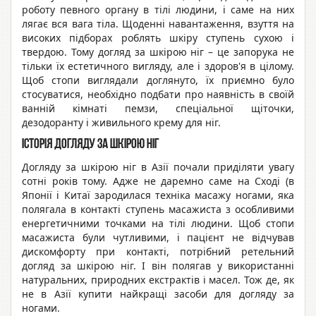
роботу певного органу в тілі людини, і саме на них
лягає вся вага тіла. Щоденні навантаження, взуття на
високих підборах роблять шкіру ступень сухою і
твердою. Тому догляд за шкірою ніг – це запорука не
тільки їх естетичного вигляду, але і здоров'я в цілому.
Щоб стопи виглядали доглянуто, їх приємно було
стосуватися, необхідно подбати про наявність в своїй
ванній кімнаті пемзи, спеціальної щіточки,
дезодоранту і живильного крему для ніг.
Історія догляду за шкірою ніг
Догляду за шкірою ніг в Азії почали приділяти увагу
сотні років тому. Адже не даремно саме на Сході (в
Японії і Китаї зародилася техніка масажу ногами, яка
полягала в контакті ступень масажиста з особливими
енергетичними точками на тілі людини. Щоб стопи
масажиста були чутливими, і пацієнт не відчував
дискомфорту при контакті, потрібний ретельний
догляд за шкірою ніг. І він полягав у використанні
натуральних, природних екстрактів і масел. Тож де, як
не в Азії купити найкращі засоби для догляду за
ногами.