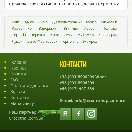
проявляє свою активність навіть в холодні пори року.
Київ
Одеса
Львiв
Дніпропетровськ
Харків
Миколаїв
Кривой Рог
Запоріжжя
Вінниця
Херсон
Полтава
Чернігів
Черкаси
Рівне
Суми
Житомир
Кіровоград
Луцьк
Івано-Франківськ
Тернопіль
Ужгород
Головна
Контакти
Про нас
Новини
+38 (093)8906209 Viber
FAQ
+38 (093)8906209
Оплата и доставка
+66 (917) 907 539
Відгуки
Контакти
E-mail:
info@asiamshop.com.ua
Мапа сайту
Наш партнер -
Crocothai.com.ua