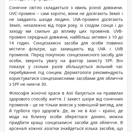
Сонячне світло складається з хвиль різної довжини.
UVC-промені – самі короткі, вони не досягають Землі і
не завдають шкоди людині. UVA-промені досягають
Землі, незалежно від пори року, зі сходом сонця і до
заходу ми схильні до впливу цих променів. UVB-
промені середньої довжини, найбільш активні з 10 до
14 годин. Сонцезахисні засоби для особи повинні
містити фільтри, що захищають від UVA і UVB
променів. Перед покупкою сонцезахисного засобу для
особи, зверніть увагу на фактор захисту SPF. Він
показує у скільки разів збільшується вільний час
перебування під сонцем. Дерматологи рекомендують
користуватися сонцезахисними засобами для обличчя
з SPF не нижче 30.
Філософія жіночої краси в Азії базується на правилах
здорового способу життя. І захист шкіри від сонячних
променів – це не тільки внесок у зовнішній вигляд, але
й турбота про здоров'я. Де, як не в Азії – країні, де
мода на білизну особи збереглася донині, можна
придбати кращі сонцезахисні засоби для обличчя. В
арсеналі кожної азіатки знайдеться кілька засобів, що