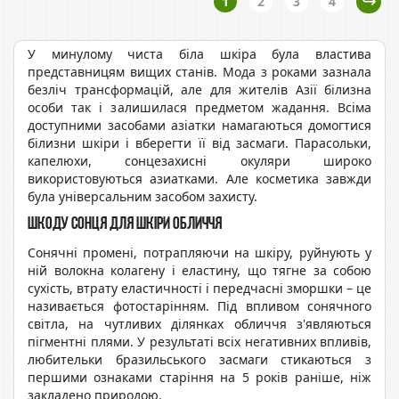
1
2
3
4
У минулому чиста біла шкіра була властива
представницям вищих станів. Мода з роками зазнала
безліч трансформацій, але для жителів Азії білизна
особи так і залишилася предметом жадання. Всіма
доступними засобами азіатки намагаються домогтися
білизни шкіри і вберегти її від засмаги. Парасольки,
капелюхи, сонцезахисні окуляри широко
використовуються азиатками. Але косметика завжди
була універсальним засобом захисту.
Шкоду сонця для шкіри обличчя
Сонячні промені, потрапляючи на шкіру, руйнують у
ній волокна колагену і еластину, що тягне за собою
сухість, втрату еластичності і передчасні зморшки – це
називається фотостарінням. Під впливом сонячного
світла, на чутливих ділянках обличчя з'являються
пігментні плями. У результаті всіх негативних впливів,
любительки бразильського засмаги стикаються з
першими ознаками старіння на 5 років раніше, ніж
закладено природою.