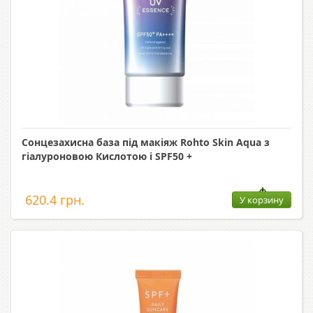
Сонцезахисна база під макіяж Rohto Skin Aqua з
гіалуроновою Кислотою і SPF50 +
620.4 грн.
У корзину