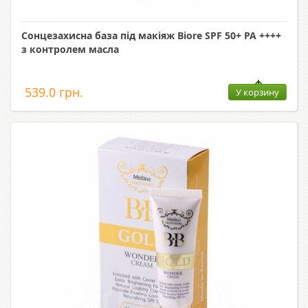
Сонцезахисна база під макіяж Biore SPF 50+ PA ++++
з контролем масла
539.0 грн.
У корзину