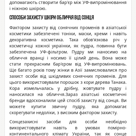
допомагають створити бар'єр між УФ-випромінювання
і ніжною шкірою.
Способи захисту шкіри обличчя від сонця
Фактором захисту від сонячних променів в азіатської
косметики забезпечені тоніки, маски, креми і навіть
декоративна косметика. Така обов'язкова річ у
косметичці кожної українки, як пудра, повинна бути
забезпечена УФ-фільтром. Пудру ми наносимо на
обличчя вранці і носимо її цілий день. Вона може
стати прекрасним бар'єром від УФ-випромінювань.
Ще багато років тому жінки в Азії замислювалися про
захист особи від шкідливих сонячних променів. Для
цього використовували порошок з кори дерева Танака.
Кора измельчалась у дрібну, жовтувате пудру і
наносилася на обличчя.Зараз азіатські косметичні
бренди вдосконалили цей спосіб захисту від сонця. Ви
можете купити звичну пудру, яка допомагає
скорегувати недоліки, з високим фактором захисту.
Сонцезахисні засоби для особи необхідно
використовувати навіть в умовах помірно-
континентального клімату України, так як сонце