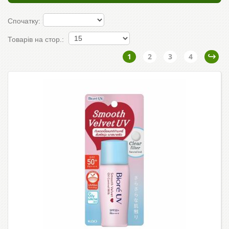
Спочатку:
Товарів на стор.:
1
2
3
4