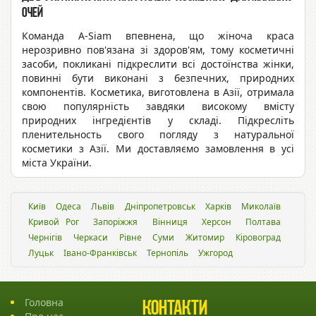
очей
Команда A-Siam впевнена, що жіноча краса
нерозривно пов'язана зі здоров'ям, тому косметичні
засоби, покликані підкреслити всі достоїнства жінки,
повинні бути виконані з безпечних, природних
компонентів. Косметика, виготовлена в Азії, отримала
свою популярність завдяки високому вмісту
природних інгредієнтів у складі. Підкресліть
пленительность свого погляду з натуральної
косметики з Азії. Ми доставляємо замовлення в усі
міста України.
Київ
Одеса
Львiв
Дніпропетровськ
Харків
Миколаїв
Кривой Рог
Запоріжжя
Вінниця
Херсон
Полтава
Чернігів
Черкаси
Рівне
Суми
Житомир
Кіровоград
Луцьк
Івано-Франківськ
Тернопіль
Ужгород
Головна
Контакти