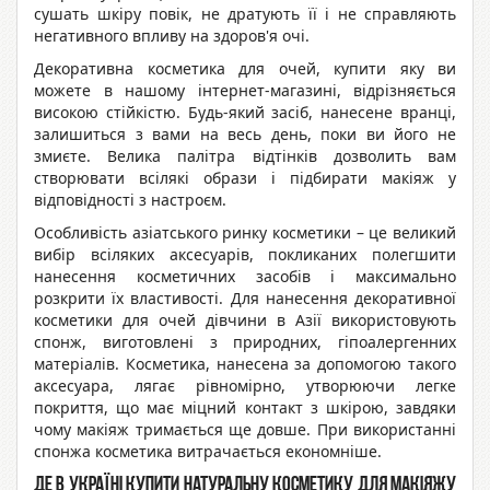
сушать шкіру повік, не дратують її і не справляють
негативного впливу на здоров'я очі.
Декоративна косметика для очей, купити яку ви
можете в нашому інтернет-магазині, відрізняється
високою стійкістю. Будь-який засіб, нанесене вранці,
залишиться з вами на весь день, поки ви його не
змиєте. Велика палітра відтінків дозволить вам
створювати всілякі образи і підбирати макіяж у
відповідності з настроєм.
Особливість азіатського ринку косметики – це великий
вибір всіляких аксесуарів, покликаних полегшити
нанесення косметичних засобів і максимально
розкрити їх властивості. Для нанесення декоративної
косметики для очей дівчини в Азії використовують
спонж, виготовлені з природних, гіпоалергенних
матеріалів. Косметика, нанесена за допомогою такого
аксесуара, лягає рівномірно, утворюючи легке
покриття, що має міцний контакт з шкірою, завдяки
чому макіяж тримається ще довше. При використанні
спонжа косметика витрачається економніше.
Де в Україні купити натуральну косметику для макіяжу