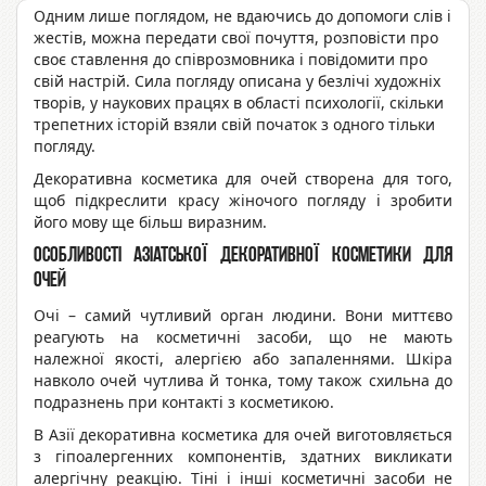
Одним лише поглядом, не вдаючись до допомоги слів і
жестів, можна передати свої почуття, розповісти про
своє ставлення до співрозмовника і повідомити про
свій настрій. Сила погляду описана у безлічі художніх
творів, у наукових працях в області психології, скільки
трепетних історій взяли свій початок з одного тільки
погляду.
Декоративна косметика для очей створена для того,
щоб підкреслити красу жіночого погляду і зробити
його мову ще більш виразним.
Особливості азіатської декоративної косметики для
очей
Очі – самий чутливий орган людини. Вони миттєво
реагують на косметичні засоби, що не мають
належної якості, алергією або запаленнями. Шкіра
навколо очей чутлива й тонка, тому також схильна до
подразнень при контакті з косметикою.
В Азії декоративна косметика для очей виготовляється
з гіпоалергенних компонентів, здатних викликати
алергічну реакцію. Тіні і інші косметичні засоби не