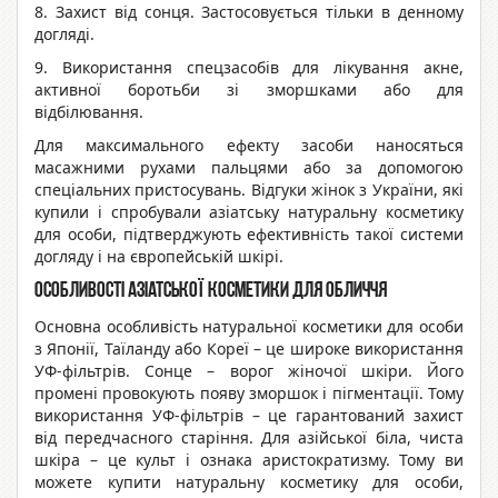
8. Захист від сонця. Застосовується тільки в денному
догляді.
9. Використання спецзасобів для лікування акне,
активної боротьби зі зморшками або для
відбілювання.
Для максимального ефекту засоби наносяться
масажними рухами пальцями або за допомогою
спеціальних пристосувань. Відгуки жінок з України, які
купили і спробували азіатську натуральну косметику
для особи, підтверджують ефективність такої системи
догляду і на європейській шкірі.
Особливості азіатської косметики для обличчя
Основна особливість натуральної косметики для особи
з Японії, Таїланду або Кореї – це широке використання
УФ-фільтрів. Сонце – ворог жіночої шкіри. Його
промені провокують появу зморшок і пігментації. Тому
використання УФ-фільтрів – це гарантований захист
від передчасного старіння. Для азійської біла, чиста
шкіра – це культ і ознака аристократизму. Тому ви
можете купити натуральну косметику для особи,