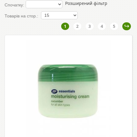
Розширений фільтр
Спочатку:
Товарів на стор.:
1
2
3
4
5