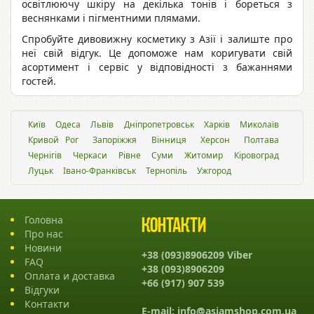
освітлюючу шкіру на декілька тонів і бореться з
веснянками і пігментними плямами.
Спробуйте дивовижну косметику з Азії і залиште про
неї свій відгук. Це допоможе нам коригувати свій
асортимент і сервіс у відповідності з бажаннями
гостей.
Київ
Одеса
Львiв
Дніпропетровськ
Харків
Миколаїв
Кривой Рог
Запоріжжя
Вінниця
Херсон
Полтава
Чернігів
Черкаси
Рівне
Суми
Житомир
Кіровоград
Луцьк
Івано-Франківськ
Тернопіль
Ужгород
Головна
Контакти
Про нас
Новини
+38 (093)8906209 Viber
FAQ
+38 (093)8906209
Оплата и доставка
+66 (917) 907 539
Відгуки
Контакти
E-mail:
info@asiamshop.com.ua