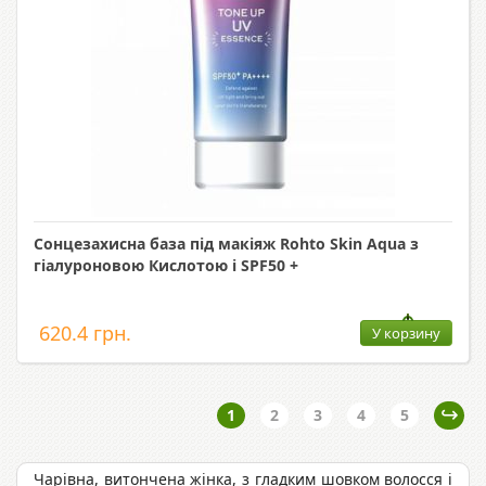
Сонцезахисна база під макіяж Rohto Skin Aqua з
гіалуроновою Кислотою і SPF50 +
620.4 грн.
У корзину
1
2
3
4
5
Чарівна, витончена жінка, з гладким шовком волосся і