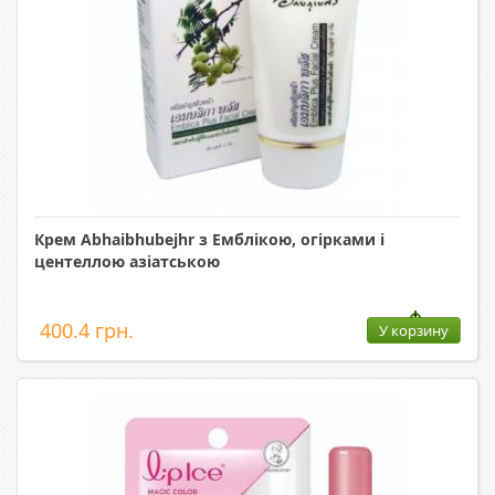
Крем Abhaibhubejhr з Емблікою, огірками і
центеллою азіатською
400.4 грн.
У корзину