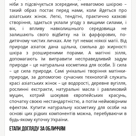
ніби з підсвічується зсередини, невагомою шкірою –
такий образ постає перед нами, коли йдеться про
азіатських жінок. Легкі, тендітні, практично казкові
створіння, здається уклали угоду з вищими силами, і
вік, і впливу навколишнього середовища не
залишають свого відбитку на їх фарфорових, по-
дитячому чистих личках. Але тут немає ніякої магії. Від
природи азіаток дана щільна, схильна до жирності
шкіра з розширеними порами. А магічні зілля,
допомагають їм виправити несправедливий задум
природи – це натуральна косметика для особи. Її сила
– це сила природи. Самі унікальні творіння матінки-
природи, за допомогою сучасних технологій служать
красі азіатських жінок – це водорості, деревне вугілля,
рослинні екстракти, натуральні масла і равликовий
муцин, котрий шокував європейських красунь,
спочатку своєю нестандартністю, а потім неймовірним
ефектом. Купити натуральну косметику для особи на
основі цих рідких компонентів можна, перебуваючи в
будь-якому куточку України.
Етапи догляду за обличчям