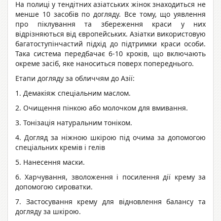
На полиці у тендітних азіатських жінок знаходиться не
менше 10 засобів по догляду. Все тому, що уявлення
про піклування та збереження краси у них
відрізняються від європейських. Азіатки використовую
багатоступінчастий підхід до підтримки краси особи.
Така система передбачає 6-10 кроків, що включають
окреме засіб, яке наноситься поверх попереднього.
Етапи догляду за обличчям до Азії:
1. Демакіяж спеціальним маслом.
2. Очищення пінкою або молочком для вмивання.
3. Тонізація натуральним тоніком.
4. Догляд за ніжною шкірою під очима за допомогою
спеціальних кремів і гелів
5. Нанесення маски.
6. Харчування, зволоження і посилення дії крему за
допомогою сироватки.
7. Застосування крему для відновлення балансу та
догляду за шкірою.