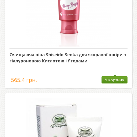
Очищаюча піна Shiseido Senka для яскравої шкіри з
гіалуроновою Кислотою і Ягодами
565.4 грн.
У корзину