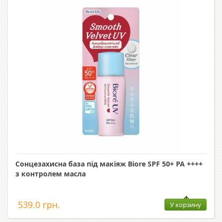
Сонцезахисна база під макіяж Biore SPF 50+ PA ++++
з контролем масла
539.0 грн.
У корзину