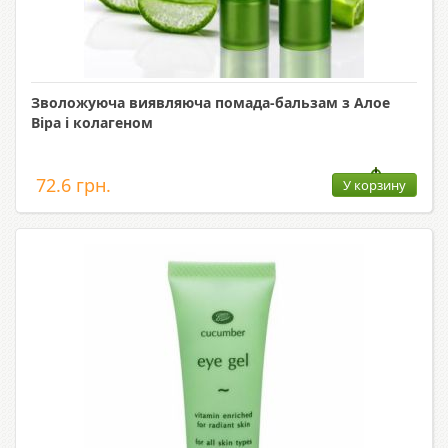
Зволожуюча виявляюча помада-бальзам з Алое
Віра і колагеном
72.6 грн.
У корзину