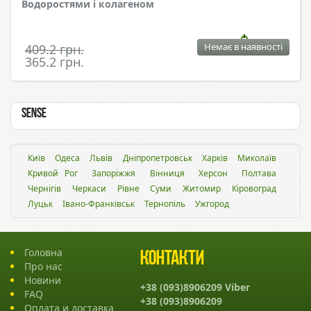
Водоростями і колагеном
Немає в наявності
409.2 грн.
365.2 грн.
Sense
Київ
Одеса
Львiв
Дніпропетровськ
Харків
Миколаїв
Кривой Рог
Запоріжжя
Вінниця
Херсон
Полтава
Чернігів
Черкаси
Рівне
Суми
Житомир
Кіровоград
Луцьк
Івано-Франківськ
Тернопіль
Ужгород
Головна
Контакти
Про нас
Новини
+38 (093)8906209 Viber
FAQ
+38 (093)8906209
Оплата и доставка