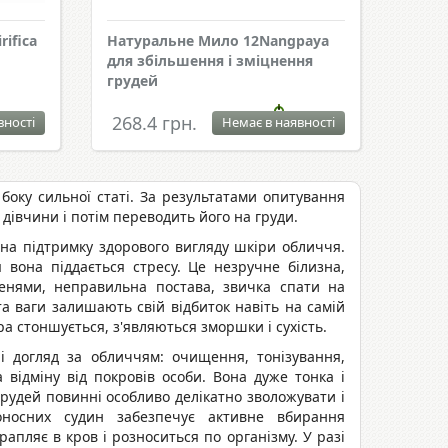
rifica
Натуральне Мило 12Nangpaya
для збільшення і зміцнення
грудей
268.4 грн.
вності
Немає в наявності
 боку сильної статі. За результатами опитування
 дівчини і потім переводить його на груди.
и на підтримку здорового вигляду шкіри обличчя.
 вона піддається стресу. Це незручне білизна,
енями, неправильна постава, звичка спати на
та ваги залишають свій відбиток навіть на самій
ра стоншується, з'являються зморшки і сухість.
і догляд за обличчям: очищення, тонізування,
відміну від покровів особи. Вона дуже тонка і
грудей повинні особливо делікатно зволожувати і
оносних судин забезпечує активне вбирання
апляє в кров і розноситься по організму. У разі