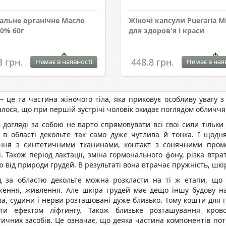
альне органічне Масло
Жіночі капсули Pueraria Mi
0% 60г
для здоров'я і краси
8 грн.
448.8 грн.
Немає в наявності
Немає в ная
– це та частина жіночого тіла, яка приковує особливу увагу з
алося, що при першій зустрічі чоловік окидає поглядом обличчя
 догляді за собою не варто спрямовувати всі свої сили тільк
 в області декольте так само дуже чутлива й тонка. І щодня
ення з синтетичними тканинами, контакт з сонячними пром
. Також період лактації, зміна гормонального фону, різка втра
 від природи грудей. В результаті вона втрачає пружність, шкі
д за областю декольте можна розкласти на ті ж етапи, що 
ження, живлення. Але шкіра грудей має дещо іншу будову на 
а, судини і нерви розташовані дуже близько. Тому кошти для 
іти ефектом ліфтингу. Також близьке розташування кров
ичних засобів. Це означає, що деяка частина компонентів потр