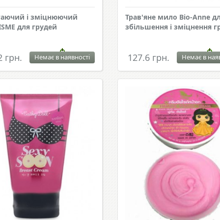
гаючий і зміцнюючий
Трав'яне мило Bio-Anne д
ISME для грудей
збільшення і зміцнення г
2 грн.
127.6 грн.
Немає в наявності
Немає в ная