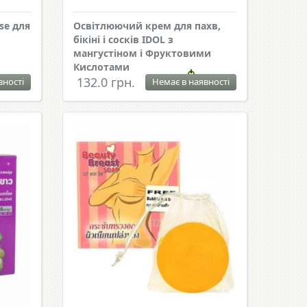
se для
Освітлюючий крем для пахв,
бікіні і сосків IDOL з
мангустіном і Фруктовими
Кислотами
132.0 грн.
вності
Немає в наявності