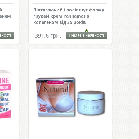
й
Підтягаючий і поліпшує форму
шенем
грудей крем Pannamas з
колагеном від 35 років
391.6 грн.
вності
Немає в наявності