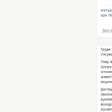
Натур
Ши 10
360.
Груди 
з'ясув
Тому в
Шкіра
зіткн
животі
міцною
Догля
зволо
рухлив
волод
космет