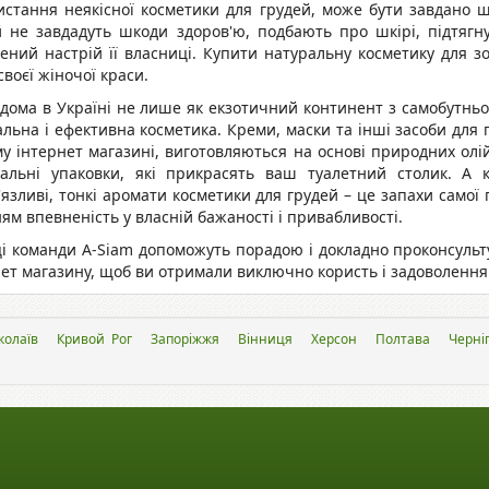
истання неякісної косметики для грудей, може бути завдано ш
 не завдадуть шкоди здоров'ю, подбають про шкірі, підтягнут
сений настрій її власниці. Купити натуральну косметику для з
своєї жіночої краси.
ідома в Україні не лише як екзотичний континент з самобутньо
льна і ефективна косметика. Креми, маски та інші засоби для г
у інтернет магазині, виготовляються на основі природних олій
нальні упаковки, які прикрасять ваш туалетний столик. А 
язливі, тонкі аромати косметики для грудей – це запахи само
ям впевненість у власній бажаності і привабливості.
ці команди A-Siam допоможуть порадою і докладно проконсульт
ет магазину, щоб ви отримали виключно користь і задоволення 
колаїв
Кривой Рог
Запоріжжя
Вінниця
Херсон
Полтава
Черніг