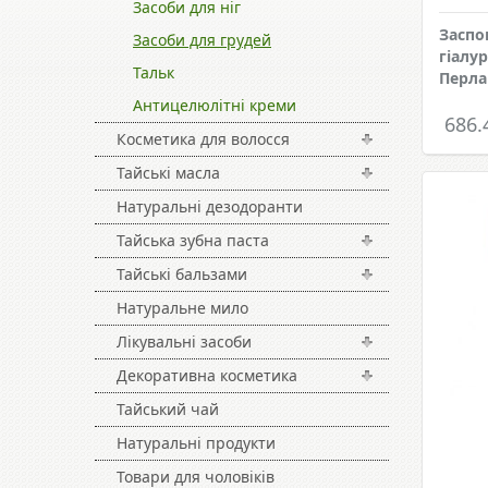
Засоби для ніг
Заспо
Засоби для грудей
гіалу
Тальк
Перла
Aнтицелюлітні креми
686.
Косметика для волосся
Тайські масла
Натуральні дезодоранти
Тайська зубна паста
Тайські бальзами
Натуральне мило
Лікувальні засоби
Декоративна косметика
Тайський чай
Натуральні продукти
Товари для чоловіків