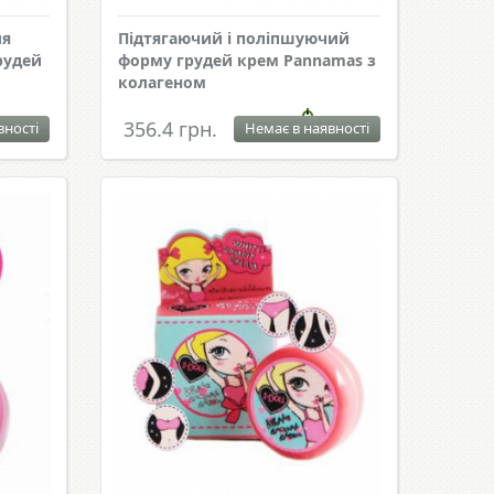
ля
Підтягаючий і поліпшуючий
рудей
форму грудей крем Pannamas з
колагеном
356.4 грн.
вності
Немає в наявності