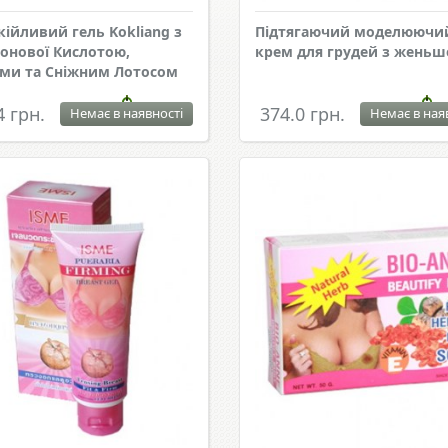
кійливий гель Kokliang з
Підтягаючий моделюючи
ронової Кислотою,
крем для грудей з жень
ми та Сніжним Лотосом
4 грн.
374.0 грн.
Немає в наявності
Немає в ная