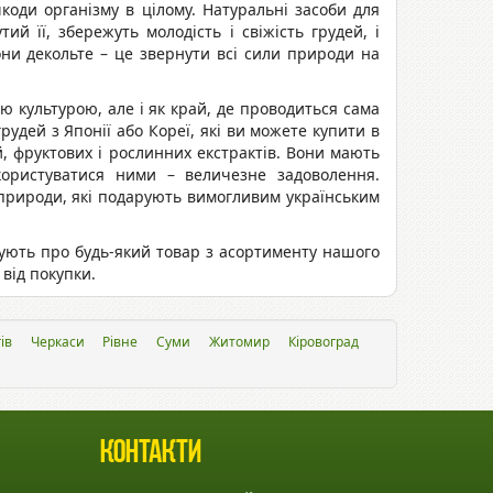
коди організму в цілому. Натуральні засоби для
ий її, збережуть молодість і свіжість грудей, і
они декольте – це звернути всі сили природи на
ю культурою, але і як край, де проводиться сама
рудей з Японії або Кореї, які ви можете купити в
, фруктових і рослинних екстрактів. Вони мають
користуватися ними – величезне задоволення.
ї природи, які подарують вимогливим українським
ують про будь-який товар з асортименту нашого
від покупки.
ів
Черкаси
Рівне
Суми
Житомир
Кіровоград
Контакти