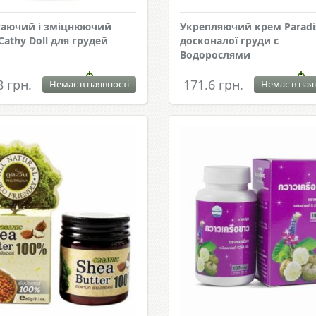
гаючий і зміцнюючий
Укрепляючий крем Paradi
Cathy Doll для грудей
досконалої груди c
Водорослями
8 грн.
171.6 грн.
Немає в наявності
Немає в ная