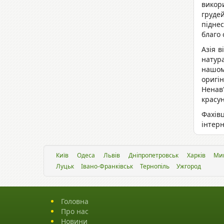
викор
грудей
підне
благо 
Азія в
натура
нашом
оригі
Ненав'
красун
Фахів
інтерн
Київ
Одеса
Львiв
Дніпропетровськ
Харків
Ми
Луцьк
Івано-Франківськ
Тернопіль
Ужгород
Головна
Про нас
Новини