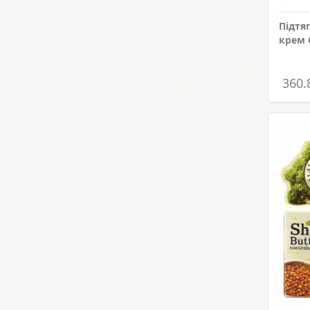
Підтя
крем 
360.