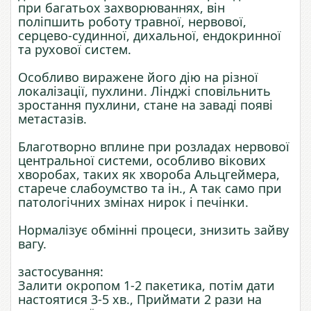
при багатьох захворюваннях, він
поліпшить роботу травної, нервової,
серцево-судинної, дихальної, ендокринної
та рухової систем.
Особливо виражене його дію на різної
локалізації, пухлини. Лінджі сповільнить
зростання пухлини, стане на заваді появі
метастазів.
Благотворно вплине при розладах нервової
центральної системи, особливо вікових
хворобах, таких як хвороба Альцгеймера,
старече слабоумство та ін., А так само при
патологічних змінах нирок і печінки.
Нормалізує обмінні процеси, знизить зайву
вагу.
застосування:
Залити окропом 1-2 пакетика, потім дати
настоятися 3-5 хв., Приймати 2 рази на