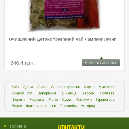
Очищуючий Детокс трав'яний чай Лампанг Луанг
246.4 грн.
Немає в наявності
Київ
Одеса
Львiв
Дніпропетровськ
Харків
Миколаїв
Кривой Рог
Запоріжжя
Вінниця
Херсон
Полтава
Чернігів
Черкаси
Рівне
Суми
Житомир
Кіровоград
Луцьк
Івано-Франківськ
Тернопіль
Ужгород
Головна
Контакти