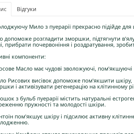
ис
Відгуки
лоджуючу Мило з пуерарії прекрасно підійде для 
о допоможе розгладити зморшки, підтягнути в'ялу
ні, прибрати почервоніння і роздратування, зробит
ивні компоненти:
осове Масло має чудові зволожуючі, пом'якшуючі 
ло Рисових висівок допоможе пом'якшити шкіру, 
ршки і активізувати регенерацію на клітинному рі
ошок з бульб пуерарії містить натуральні естрог
реженню пружності та молодості шкіри.
нтоїн пом'якшує шкіру і підсилює активну клітин
лодженню.