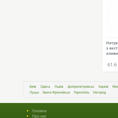
Натур
з екс
оливк
61.6
Київ
Одеса
Львiв
Дніпропетровськ
Харків
Ми
Луцьк
Івано-Франківськ
Тернопіль
Ужгород
Головна
Про нас