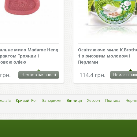
альне мило Madame Heng
Освітлююче мило K.Brothe
трактом Троянди і
1 з рисовим молоком і
овою олією
Перлами
 грн.
114.4 грн.
Немає в наявності
Немає в ная
колаїв
Кривой Рог
Запоріжжя
Вінниця
Херсон
Полтава
Черніг