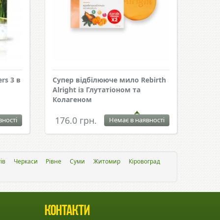
rs 3 в
Супер відбілююче мило Rebirth
Alright із Глутатіоном та
Колагеном
176.0 грн.
вності
Немає в наявності
ів
Черкаси
Рівне
Суми
Житомир
Кіровоград
Контакти