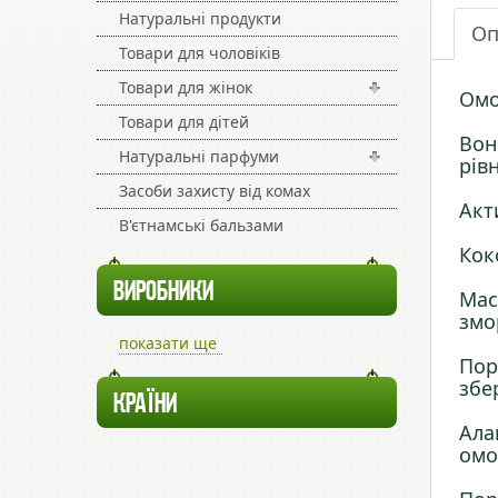
Натуральні продукти
Оп
Товари для чоловіків
Товари для жінок
Омо
Товари для дітей
Вон
Натуральні парфуми
рів
Засоби захисту від комах
Акт
В'єтнамські бальзами
Кок
ВИРОБНИКИ
Мас
змо
показати ще
Пор
збе
КРАЇНИ
Ала
омо